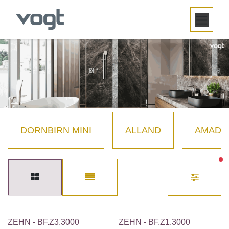
SKIP TO CONTENT
DORNBIRN MINI
ALLAND
AMADÉ
F
ZEHN - BF.Z3.3000
ZEHN - BF.Z1.3000